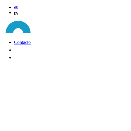
eu
es
Contacto