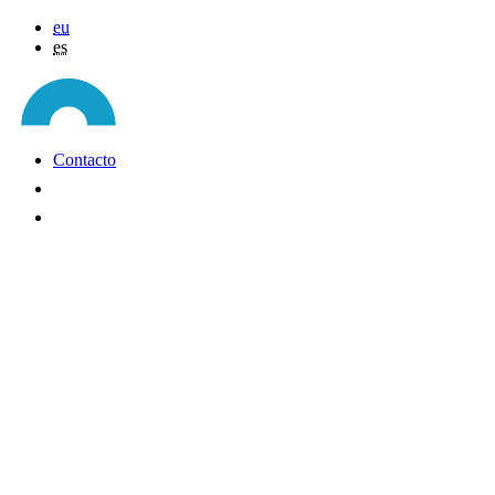
eu
es
Contacto