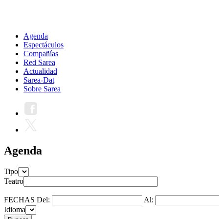
Agenda
Espectáculos
Compañías
Red Sarea
Actualidad
Sarea-Dat
Sobre Sarea
Agenda
Tipo
Teatro
FECHAS
Del:
Al:
Idioma