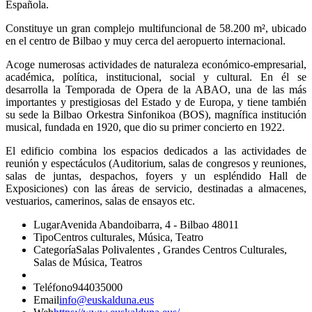
Española.
Constituye un gran complejo multifuncional de 58.200 m², ubicado
en el centro de Bilbao y muy cerca del aeropuerto internacional.
Acoge numerosas actividades de naturaleza económico-empresarial,
académica, política, institucional, social y cultural. En él se
desarrolla la Temporada de Opera de la ABAO, una de las más
importantes y prestigiosas del Estado y de Europa, y tiene también
su sede la Bilbao Orkestra Sinfonikoa (BOS), magnífica institución
musical, fundada en 1920, que dio su primer concierto en 1922.
El edificio combina los espacios dedicados a las actividades de
reunión y espectáculos (Auditorium, salas de congresos y reuniones,
salas de juntas, despachos, foyers y un espléndido Hall de
Exposiciones) con las áreas de servicio, destinadas a almacenes,
vestuarios, camerinos, salas de ensayos etc.
Lugar
Avenida Abandoibarra, 4 - Bilbao 48011
Tipo
Centros culturales, Música, Teatro
Categoría
Salas Polivalentes , Grandes Centros Culturales,
Salas de Música, Teatros
Teléfono
944035000
Email
info@euskalduna.eus