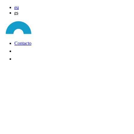
eu
es
Contacto