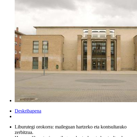
Deskribapena
Liburutegi orokorra: maileguan hartzeko eta kontsultarako
zerbitzua.