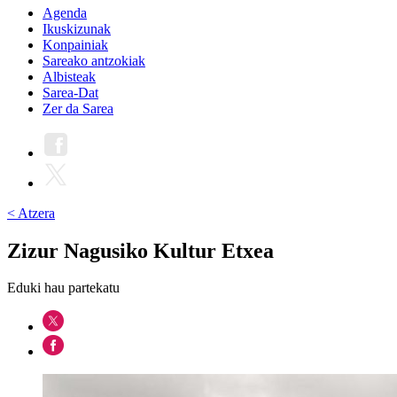
Agenda
Ikuskizunak
Konpainiak
Sareako antzokiak
Albisteak
Sarea-Dat
Zer da Sarea
< Atzera
Zizur Nagusiko Kultur Etxea
Eduki hau partekatu