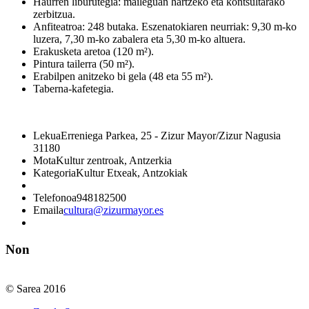
Haurren liburutegia: maileguan hartzeko eta kontsultarako
zerbitzua.
Anfiteatroa: 248 butaka. Eszenatokiaren neurriak: 9,30 m-ko
luzera, 7,30 m-ko zabalera eta 5,30 m-ko altuera.
Erakusketa aretoa (120 m²).
Pintura tailerra (50 m²).
Erabilpen anitzeko bi gela (48 eta 55 m²).
Taberna-kafetegia.
Lekua
Erreniega Parkea, 25 - Zizur Mayor/Zizur Nagusia
31180
Mota
Kultur zentroak, Antzerkia
Kategoria
Kultur Etxeak, Antzokiak
Telefonoa
948182500
Emaila
cultura@zizurmayor.es
Non
© Sarea 2016