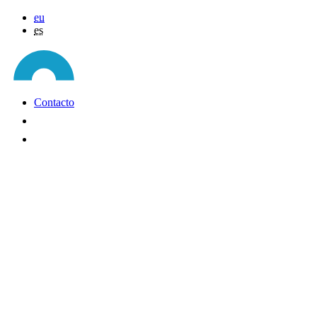
eu
es
Contacto