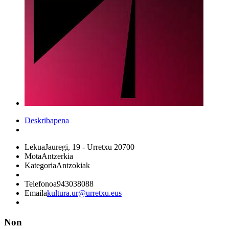
Deskribapena
Lekua
Jauregi, 19 - Urretxu 20700
Mota
Antzerkia
Kategoria
Antzokiak
Telefonoa
943038088
Emaila
kultura.ur@urretxu.eus
Non