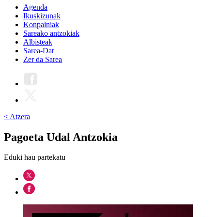
Agenda
Ikuskizunak
Konpainiak
Sareako antzokiak
Albisteak
Sarea-Dat
Zer da Sarea
< Atzera
Pagoeta Udal Antzokia
Eduki hau partekatu