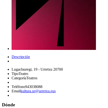
Descripción
Lugar
Jauregi, 19 - Urretxu 20700
Tipo
Teatro
Categoría
Teatros
Teléfono
943038088
Email
kultura.ur@urretxu.eus
Dónde