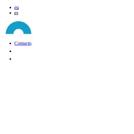
eu
es
Contacto