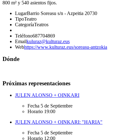
800 m² y 540 asientos fijos.
Lugar
Barrio Soreasu s/n - Azpeitia 20730
Tipo
Teatro
Categoría
Teatros
Teléfono
687704869
Email
kuluraz@kulturaz.eus
Web
https://www.kulturaz.eus/soreasu-antzokia
Dónde
Próximas representaciones
JULEN ALONSO + OINKARI
Fecha
5 de Septiembre
Horario
19:00
JULEN ALONSO + OINKARI: "HARIA"
Fecha
5 de Septiembre
Horario
12:00