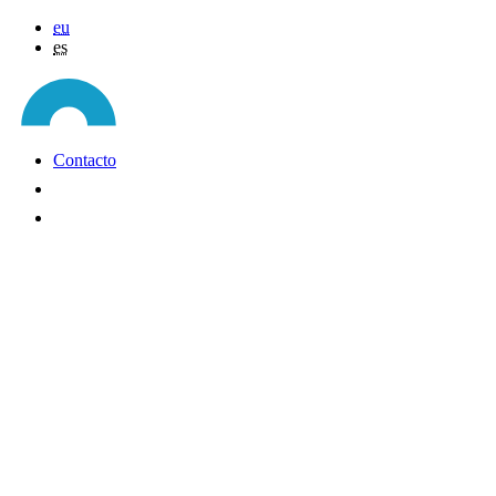
eu
es
Contacto