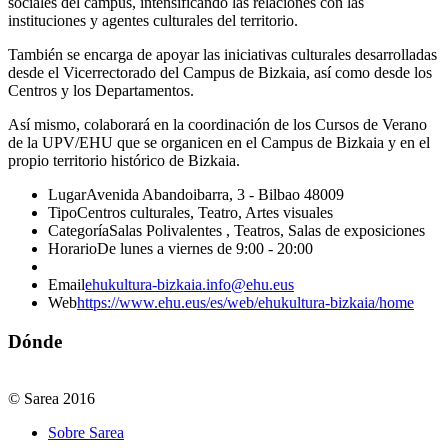
sociales del campus, intensificando las relaciones con las
instituciones y agentes culturales del territorio.
También se encarga de apoyar las iniciativas culturales desarrolladas
desde el Vicerrectorado del Campus de Bizkaia, así como desde los
Centros y los Departamentos.
Así mismo, colaborará en la coordinación de los Cursos de Verano
de la UPV/EHU que se organicen en el Campus de Bizkaia y en el
propio territorio histórico de Bizkaia.
Lugar
Avenida Abandoibarra, 3 - Bilbao 48009
Tipo
Centros culturales, Teatro, Artes visuales
Categoría
Salas Polivalentes , Teatros, Salas de exposiciones
Horario
De lunes a viernes de 9:00 - 20:00
Email
ehukultura-bizkaia.info@ehu.eus
Web
https://www.ehu.eus/es/web/ehukultura-bizkaia/home
Dónde
© Sarea 2016
Sobre Sarea