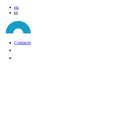
eu
es
Contacto