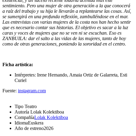
existencial, y un suceso reciente todavía acentúa más este
sentimiento. Pero una mujer de otra generación a la que conocerá
a raíz del trabajo y su hija le llevarán a replantearse las cosas. Así,
se sumergirá en una profunda reflexión, zambulléndose en el mar.
Las entrevistas con varias mujeres de la costa nos han hecho sentir
que es necesario contar sus historias. El objetivo es sacar a la luz
caras y voces de mujeres que no se ven ni se escuchan. Eso es
ZANBUILA: dar el salto a las vidas de las mujeres, tanto de hoy
como de otras generaciones, poniendo la sororidad en el centro.
Ficha artística:
Intérpretes: Irene Hernando, Amaia Ortiz de Galarreta, Esti
Curiel
Fuente:
instagram.com
Tipo
Teatro
Autoría
Lolak Kolektiboa
Compañía
Lolak Kolektiboa
Idioma
Euskera
Año de estreno
2026