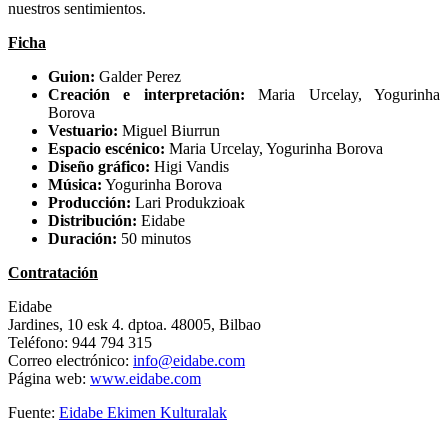
nuestros sentimientos.
Ficha
Guion:
Galder Perez
Creación e interpretación:
Maria Urcelay, Yogurinha
Borova
Vestuario:
Miguel Biurrun
Espacio escénico:
Maria Urcelay, Yogurinha Borova
Diseño gráfico:
Higi Vandis
Música:
Yogurinha Borova
Producción:
Lari Produkzioak
Distribución:
Eidabe
Duración:
50 minutos
Contratación
Eidabe
Jardines, 10 esk 4. dptoa. 48005, Bilbao
Teléfono: 944 794 315
Correo electrónico:
info@eidabe.com
Página web:
www.eidabe.com
Fuente:
Eidabe Ekimen Kulturalak