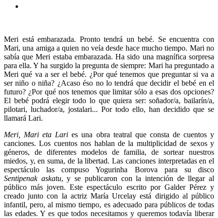
Meri está embarazada. Pronto tendrá un bebé. Se encuentra con
Mari, una amiga a quien no veía desde hace mucho tiempo. Mari no
sabía que Meri estaba embarazada. Ha sido una magnífica sorpresa
para ella. Y ha surgido la pregunta de siempre: Mari ha preguntado a
Meri qué va a ser el bebé. ¿Por qué tenemos que preguntar si va a
ser niño o niña? ¿Acaso éso no lo tendrá que decidir el bebé en el
futuro? ¿Por qué nos tenemos que limitar sólo a esas dos opciones?
El bebé podrá elegir todo lo que quiera ser: soñador/a, bailarín/a,
pilotari, luchador/a, jostalari... Por todo ello, han decidido que se
llamará Lari.
Meri, Mari eta Lari
es una obra teatral que consta de cuentos y
canciones. Los cuentos nos hablan de la multiplicidad de sexos y
géneros, de diferentes modelos de familia, de sortear nuestros
miedos, y, en suma, de la libertad. Las canciones interpretadas en el
espectáculo las compuso Yogurinha Borova para su disco
Sentipenak askatu
, y se publicaron con la intención de llegar al
público más joven. Este espectáculo escrito por Galder Pérez y
creado junto con la actriz María Urcelay está dirigido al público
infantil, pero, al mismo tiempo, es adecuado para públicos de todas
las edades. Y es que todos necesitamos y queremos todavía liberar