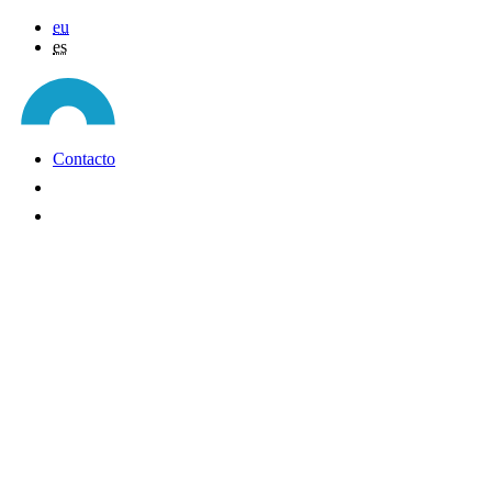
eu
es
Contacto