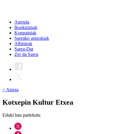
Agenda
Ikuskizunak
Konpainiak
Sareako antzokiak
Albisteak
Sarea-Dat
Zer da Sarea
< Atzera
Kotxepin Kultur Etxea
Eduki hau partekatu