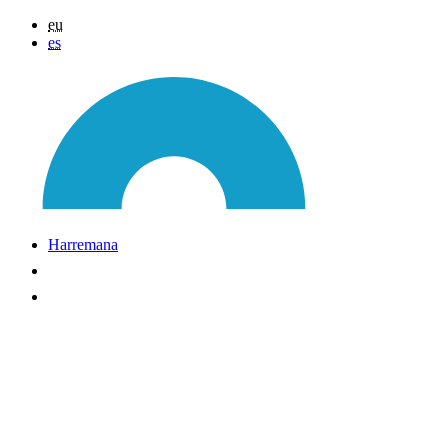
eu
es
Harremana