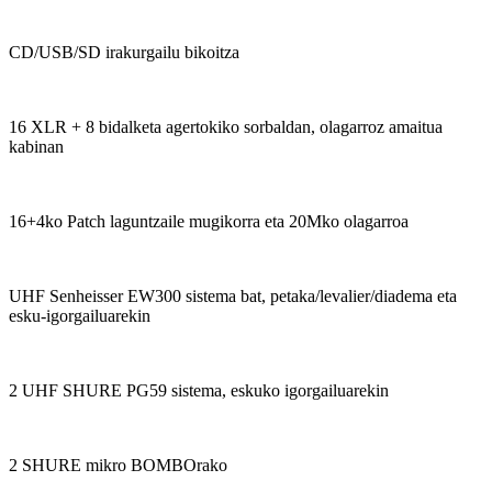
CD/USB/SD irakurgailu bikoitza
16 XLR + 8 bidalketa agertokiko sorbaldan, olagarroz amaitua
kabinan
16+4ko Patch laguntzaile mugikorra eta 20Mko olagarroa
UHF Senheisser EW300 sistema bat, petaka/levalier/diadema eta
esku-igorgailuarekin
2 UHF SHURE PG59 sistema, eskuko igorgailuarekin
2 SHURE mikro BOMBOrako