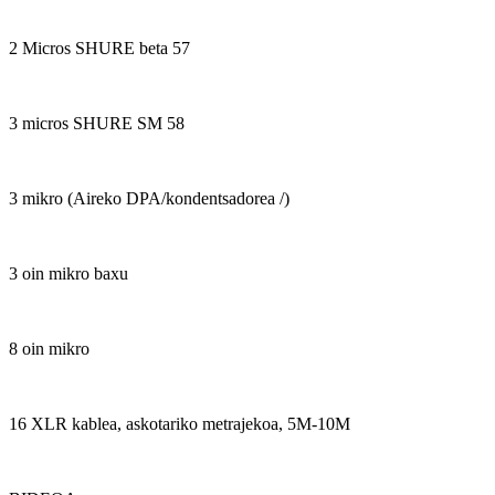
2 Micros SHURE beta 57
3 micros SHURE SM 58
3 mikro (Aireko DPA/kondentsadorea /)
3 oin mikro baxu
8 oin mikro
16 XLR kablea, askotariko metrajekoa, 5M-10M