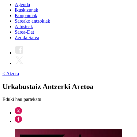
Agenda
Ikuskizunak
Konpainiak
Sareako antzokiak
Albisteak
Sarea-Dat
Zer da Sarea
< Atzera
Urkabustaiz Antzerki Aretoa
Eduki hau partekatu