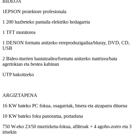
BIDEOA
1EPSON proiektore profesionala
1 200 hazbeteko pantaila elektriko hedagarria
1 TFT monitorea
1 DENON formatu anitzeko erreproduzigailua/bluray, DVD, CD,
USB
2 Bideo-iturrien hautatzailea/formatu anitzeko matrizea/bata
agertokian eta bestea kabinan
UTP bakoitzeko
ARGIZTAPENA
16 KW bateko PC fokua, osagarriak, bisera eta atzaparra dituena
10 KW bateko foku panorama, portaduna
750 W-eko 23/50 murrizketa-fokua, afiltroak + 4 agobo-zorro eta 3
irisekin