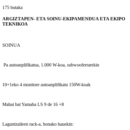
175 butaka
ARGIZTAPEN- ETA SOINU-EKIPAMENDUA ETA EKIPO
TEKNIKOA
SOINUA
Pa autoanplifikatua, 1.000 W-koa, subwooferrarekin
10+1eko 4 monitore autoanplifikatu 150W-koak
Mahai bat Yamaha LS 9 de 16 +8
Laguntzaileen rack-a, honako hauekin: