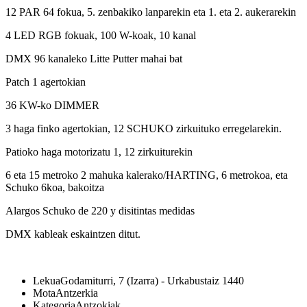
12 PAR 64 fokua, 5. zenbakiko lanparekin eta 1. eta 2. aukerarekin
4 LED RGB fokuak, 100 W-koak, 10 kanal
DMX 96 kanaleko Litte Putter mahai bat
Patch 1 agertokian
36 KW-ko DIMMER
3 haga finko agertokian, 12 SCHUKO zirkuituko erregelarekin.
Patioko haga motorizatu 1, 12 zirkuiturekin
6 eta 15 metroko 2 mahuka kalerako/HARTING, 6 metrokoa, eta
Schuko 6koa, bakoitza
Alargos Schuko de 220 y disitintas medidas
DMX kableak eskaintzen ditut.
Lekua
Godamiturri, 7 (Izarra) - Urkabustaiz 1440
Mota
Antzerkia
Kategoria
Antzokiak