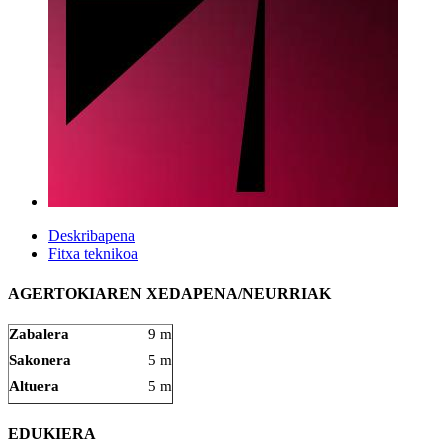
Deskribapena
Fitxa teknikoa
AGERTOKIAREN XEDAPENA/NEURRIAK
Zabalera
9 m
Sakonera
5 m
Altuera
5 m
EDUKIERA