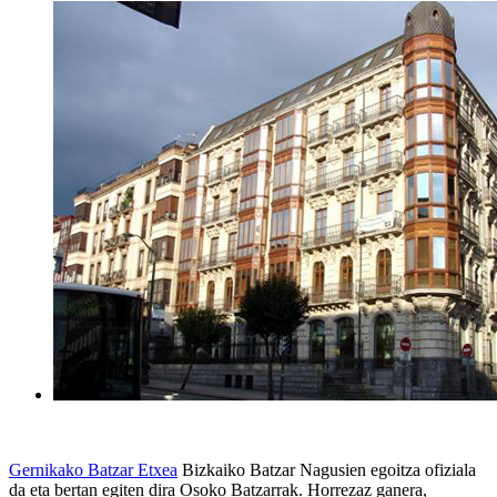
Gernikako Batzar Etxea
Bizkaiko Batzar Nagusien egoitza ofiziala
da eta bertan egiten dira Osoko Batzarrak. Horrezaz ganera,