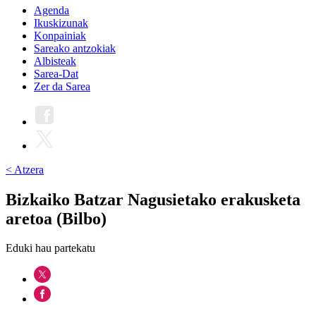
Agenda
Ikuskizunak
Konpainiak
Sareako antzokiak
Albisteak
Sarea-Dat
Zer da Sarea
< Atzera
Bizkaiko Batzar Nagusietako erakusketa
aretoa (Bilbo)
Eduki hau partekatu