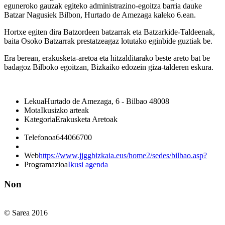
eguneroko gauzak egiteko administrazino-egoitza barria dauke
Batzar Nagusiek Bilbon, Hurtado de Amezaga kaleko 6.ean.
Hortxe egiten dira Batzordeen batzarrak eta Batzarkide-Taldeenak,
baita Osoko Batzarrak prestatzeagaz lotutako eginbide guztiak be.
Era berean, erakusketa-aretoa eta hitzalditarako beste areto bat be
badagoz Bilboko egoitzan, Bizkaiko edozein giza-talderen eskura.
Lekua
Hurtado de Amezaga, 6 - Bilbao 48008
Mota
Ikusizko arteak
Kategoria
Erakusketa Aretoak
Telefonoa
644066700
Web
https://www.jjggbizkaia.eus/home2/sedes/bilbao.asp?
Programazioa
Ikusi agenda
Non
© Sarea 2016