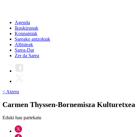
Agenda
Ikuskizunak
Konpainiak
Sareako antzokiak
Albisteak
Sarea-Dat
Zer da Sarea
< Atzera
Carmen Thyssen-Bornemisza Kulturetxea
Eduki hau partekatu