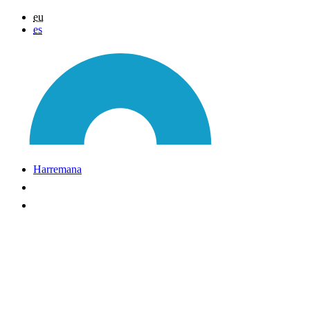
eu
es
Harremana