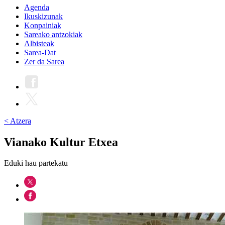
Agenda
Ikuskizunak
Konpainiak
Sareako antzokiak
Albisteak
Sarea-Dat
Zer da Sarea
< Atzera
Vianako Kultur Etxea
Eduki hau partekatu