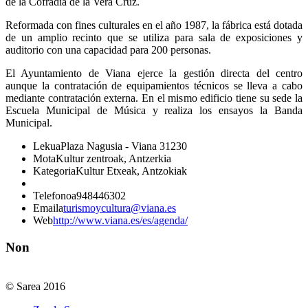
de la Cofradía de la Vera Cruz.
Reformada con fines culturales en el año 1987, la fábrica está dotada
de un amplio recinto que se utiliza para sala de exposiciones y
auditorio con una capacidad para 200 personas.
El Ayuntamiento de Viana ejerce la gestión directa del centro
aunque la contratación de equipamientos técnicos se lleva a cabo
mediante contratación externa. En el mismo edificio tiene su sede la
Escuela Municipal de Música y realiza los ensayos la Banda
Municipal.
Lekua
Plaza Nagusia - Viana 31230
Mota
Kultur zentroak, Antzerkia
Kategoria
Kultur Etxeak, Antzokiak
Telefonoa
948446302
Emaila
turismoycultura@viana.es
Web
http://www.viana.es/es/agenda/
Non
© Sarea 2016