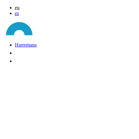
eu
es
Harremana