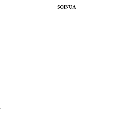
SOINUA
o