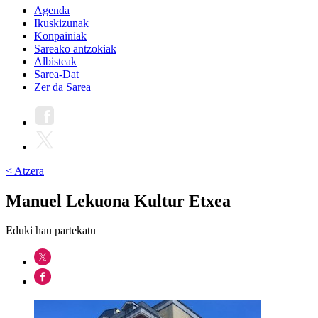
Agenda
Ikuskizunak
Konpainiak
Sareako antzokiak
Albisteak
Sarea-Dat
Zer da Sarea
< Atzera
Manuel Lekuona Kultur Etxea
Eduki hau partekatu