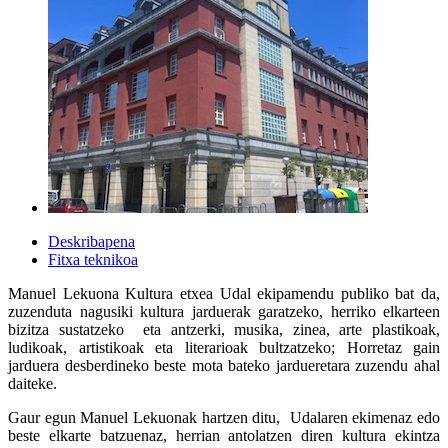
Deskribapena
Fitxa teknikoa
Manuel Lekuona Kultura etxea Udal ekipamendu publiko bat da,
zuzenduta nagusiki kultura jarduerak garatzeko, herriko elkarteen
bizitza sustatzeko eta antzerki, musika, zinea, arte plastikoak,
ludikoak, artistikoak eta literarioak bultzatzeko; Horretaz gain
jarduera desberdineko beste mota bateko jardueretara zuzendu ahal
daiteke.
Gaur egun Manuel Lekuonak hartzen ditu, Udalaren ekimenaz edo
beste elkarte batzuenaz, herrian antolatzen diren kultura ekintza