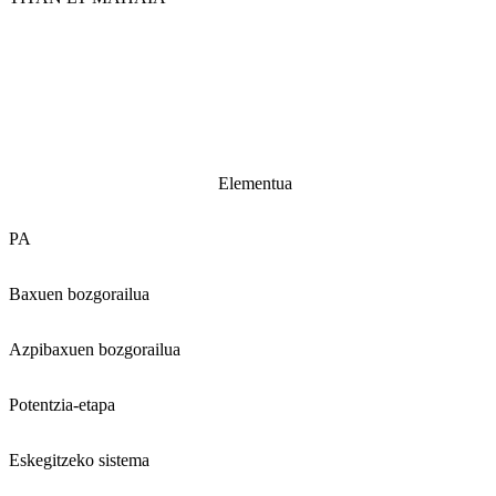
Elementua
PA
Baxuen bozgorailua
Azpibaxuen bozgorailua
Potentzia-etapa
Eskegitzeko sistema