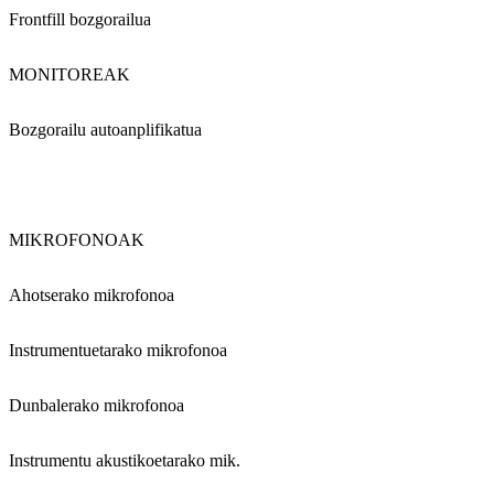
Frontfill bozgorailua
MONITOREAK
Bozgorailu autoanplifikatua
MIKROFONOAK
Ahotserako mikrofonoa
Instrumentuetarako mikrofonoa
Dunbalerako mikrofonoa
Instrumentu akustikoetarako mik.