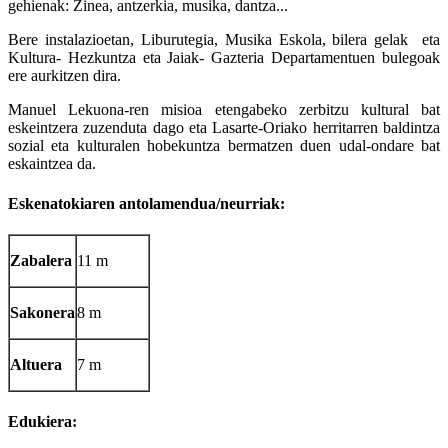
gehienak: Zinea, antzerkia, musika, dantza...
Bere instalazioetan, Liburutegia, Musika Eskola, bilera gelak eta
Kultura- Hezkuntza eta Jaiak- Gazteria Departamentuen bulegoak
ere aurkitzen dira.
Manuel Lekuona-ren misioa etengabeko zerbitzu kultural bat
eskeintzera zuzenduta dago eta Lasarte-Oriako herritarren baldintza
sozial eta kulturalen hobekuntza bermatzen duen udal-ondare bat
eskaintzea da.
Eskenatokiaren antolamendua/neurriak:
Zabalera
11 m
Sakonera
8 m
Altuera
7 m
Edukiera: