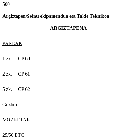
500
Argiztapen/Soinu ekipamendua eta Talde Teknikoa
ARGIZTAPENA
PAREAK
1 zk. CP 60
2 zk. CP 61
5 zk. CP 62
Guztira
MOZKETAK
25/50 ETC