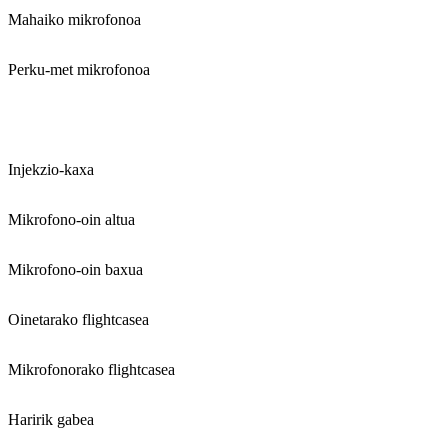
Mahaiko mikrofonoa
Perku-met mikrofonoa
Injekzio-kaxa
Mikrofono-oin altua
Mikrofono-oin baxua
Oinetarako flightcasea
Mikrofonorako flightcasea
Haririk gabea