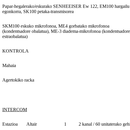
Papar-hegalerako/eskurako SENHEEISER Ew 122, EM100 hargailu
egonkorra, SK100 petaka-transmisorea
SKM100 eskuko mikrofonoa, ME4 gorbatako mikrofonoa
(kondentsadore obalatua), ME-3 diadema-mikrofonoa (kondentsadore
estraobalatua)
KONTROLA
Mahaia
Agertokiko racka
INTERCOM
Estazioa
Altair
1
2 kanal / 60 unitaterako geh