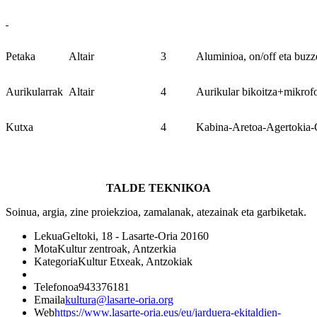
Petaka
Altair
3
Aluminioa, on/off eta buzz
Aurikularrak
Altair
4
Aurikular bikoitza+mikrof
Kutxa
4
Kabina-Aretoa-Agertokia-
TALDE TEKNIKOA
Soinua, argia, zine proiekzioa, zamalanak, atezainak eta garbiketak.
Lekua
Geltoki, 18 - Lasarte-Oria 20160
Mota
Kultur zentroak, Antzerkia
Kategoria
Kultur Etxeak, Antzokiak
Telefonoa
943376181
Emaila
kultura@lasarte-oria.org
Web
https://www.lasarte-oria.eus/eu/jarduera-ekitaldien-