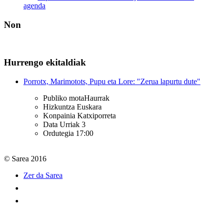
agenda
Non
Hurrengo ekitaldiak
Porrotx, Marimotots, Pupu eta Lore: "Zerua lapurtu dute"
Publiko mota
Haurrak
Hizkuntza
Euskara
Konpainia
Katxiporreta
Data
Urriak 3
Ordutegia
17:00
© Sarea 2016
Zer da Sarea