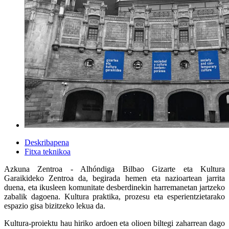
Deskribapena
Fitxa teknikoa
Azkuna Zentroa - Alhóndiga Bilbao Gizarte eta Kultura
Garaikideko Zentroa da, begirada hemen eta nazioartean jarrita
duena, eta ikusleen komunitate desberdinekin harremanetan jartzeko
zabalik dagoena. Kultura praktika, prozesu eta esperientzietarako
espazio gisa bizitzeko lekua da.
Kultura-proiektu hau hiriko ardoen eta olioen biltegi zaharrean dago