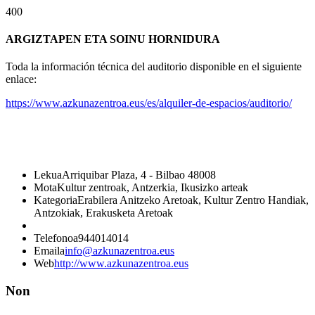
400
ARGIZTAPEN ETA SOINU HORNIDURA
Toda la información técnica del auditorio disponible en el siguiente
enlace:
https://www.azkunazentroa.eus/es/alquiler-de-espacios/auditorio/
Lekua
Arriquibar Plaza, 4 - Bilbao 48008
Mota
Kultur zentroak, Antzerkia, Ikusizko arteak
Kategoria
Erabilera Anitzeko Aretoak, Kultur Zentro Handiak,
Antzokiak, Erakusketa Aretoak
Telefonoa
944014014
Emaila
info@azkunazentroa.eus
Web
http://www.azkunazentroa.eus
Non