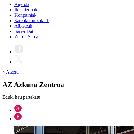
Agenda
Ikuskizunak
Konpainiak
Sareako antzokiak
Albisteak
Sarea-Dat
Zer da Sarea
< Atzera
AZ Azkuna Zentroa
Eduki hau partekatu