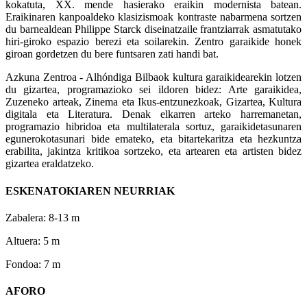
kokatuta, XX. mende hasierako eraikin modernista batean.
Eraikinaren kanpoaldeko klasizismoak kontraste nabarmena sortzen
du barnealdean Philippe Starck diseinatzaile frantziarrak asmatutako
hiri-giroko espazio berezi eta soilarekin. Zentro garaikide honek
giroan gordetzen du bere funtsaren zati handi bat.
Azkuna Zentroa - Alhóndiga Bilbaok kultura garaikidearekin lotzen
du gizartea, programazioko sei ildoren bidez: Arte garaikidea,
Zuzeneko arteak, Zinema eta Ikus-entzunezkoak, Gizartea, Kultura
digitala eta Literatura. Denak elkarren arteko harremanetan,
programazio hibridoa eta multilaterala sortuz, garaikidetasunaren
egunerokotasunari bide emateko, eta bitartekaritza eta hezkuntza
erabilita, jakintza kritikoa sortzeko, eta artearen eta artisten bidez
gizartea eraldatzeko.
ESKENATOKIAREN NEURRIAK
Zabalera: 8-13 m
Altuera: 5 m
Fondoa: 7 m
AFORO