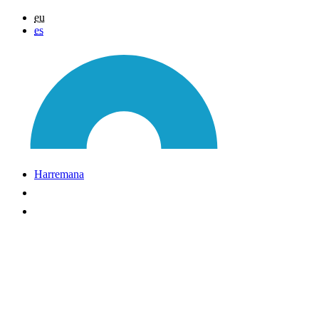
eu
es
Harremana