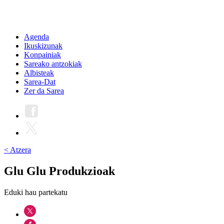
Agenda
Ikuskizunak
Konpainiak
Sareako antzokiak
Albisteak
Sarea-Dat
Zer da Sarea
< Atzera
Glu Glu Produkzioak
Eduki hau partekatu