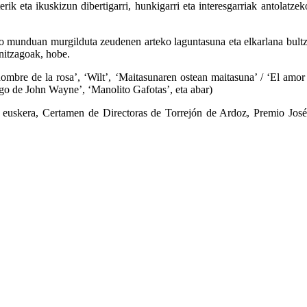
rik eta ikuskizun dibertigarri, hunkigarri eta interesgarriak antolatz
ko munduan murgilduta zeudenen arteko laguntasuna eta elkarlana bultza
nitzagoak, hobe.
nombre de la rosa’, ‘Wilt’, ‘Maitasunaren ostean maitasuna’ / ‘El amo
igo de John Wayne’, ‘Manolito Gafotas’, eta abar)
n euskera, Certamen de Directoras de Torrejón de Ardoz, Premio Jos