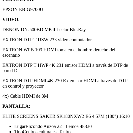
EPSON EB-G9700U
VIDEO
:
DENON DN-500BD MKII Lector Blu-Ray
EXTRON DTP T USW 233 video conmutador
EXTRON WPB 109 HDMI toma en el hombro derecho del
escenario
EXTRON DTP T HWP 4K 231 emisor HDMI a través de DTP de
pared D
EXTRON DTP HDMI 4K 230 Rx emisor HDMI a través de DTP
en control y proyector
4x) Cable HDMI de 3M
PANTALLA
:
ELITE SCREENS SAKER SK180NXW2-E6 4.57M (180") 16:10
Lugar
Elizondo Auzoa 22 - Lemoa 48330
Tipo
Centros culturales, Teatro