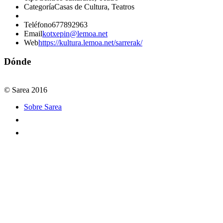
Categoría
Casas de Cultura, Teatros
Teléfono
677892963
Email
kotxepin@lemoa.net
Web
https://kultura.lemoa.net/sarrerak/
Dónde
© Sarea 2016
Sobre Sarea