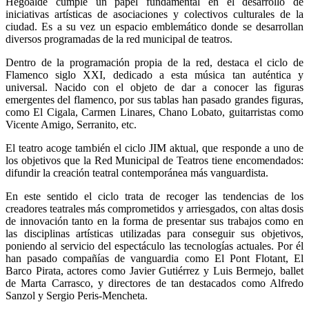
Hegoalde cumple un papel fundamental en el desarrollo de
iniciativas artísticas de asociaciones y colectivos culturales de la
ciudad. Es a su vez un espacio emblemático donde se desarrollan
diversos programadas de la red municipal de teatros.
Dentro de la programación propia de la red, destaca el ciclo de
Flamenco siglo XXI, dedicado a esta música tan auténtica y
universal. Nacido con el objeto de dar a conocer las figuras
emergentes del flamenco, por sus tablas han pasado grandes figuras,
como El Cigala, Carmen Linares, Chano Lobato, guitarristas como
Vicente Amigo, Serranito, etc.
El teatro acoge también el ciclo JIM aktual, que responde a uno de
los objetivos que la Red Municipal de Teatros tiene encomendados:
difundir la creación teatral contemporánea más vanguardista.
En este sentido el ciclo trata de recoger las tendencias de los
creadores teatrales más comprometidos y arriesgados, con altas dosis
de innovación tanto en la forma de presentar sus trabajos como en
las disciplinas artísticas utilizadas para conseguir sus objetivos,
poniendo al servicio del espectáculo las tecnologías actuales. Por él
han pasado compañías de vanguardia como El Pont Flotant, El
Barco Pirata, actores como Javier Gutiérrez y Luis Bermejo, ballet
de Marta Carrasco, y directores de tan destacados como Alfredo
Sanzol y Sergio Peris-Mencheta.