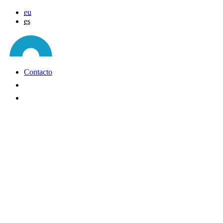
eu
es
Contacto