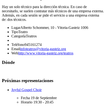
Hay un solo técnico para la dirección técnica. En caso de
necesitarlo, se suelen contratar más técnicos de una empresa externa.
Además, en cada sesión se pide el servicio a una empresa externa
de: dos técnicos.
Lugar
Alberto Schommer, 10 - Vitoria-Gasteiz 1006
Tipo
Teatro
Categoría
Teatros
Teléfono
945161274
Email
infoteatros@vitoria-gasteiz.org
Web
http://www.vitoria-gasteiz.org/teatros
Dónde
Próximas representaciones
Joyful Gospel Choir
Fecha
19 de Septiembre
Horario
19:30 - 20:45