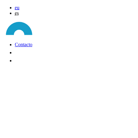
eu
es
Contacto