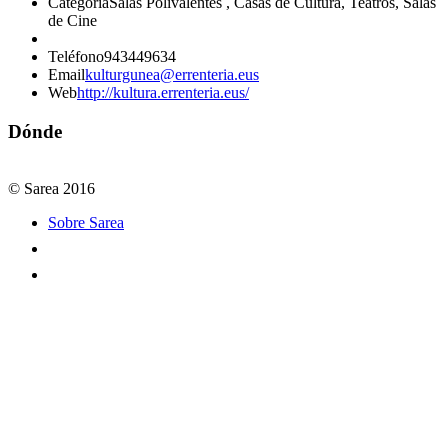
Categoría
Salas Polivalentes , Casas de Cultura, Teatros, Salas
de Cine
Teléfono
943449634
Email
kulturgunea@errenteria.eus
Web
http://kultura.errenteria.eus/
Dónde
© Sarea 2016
Sobre Sarea