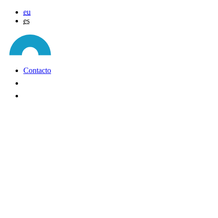
eu
es
Contacto