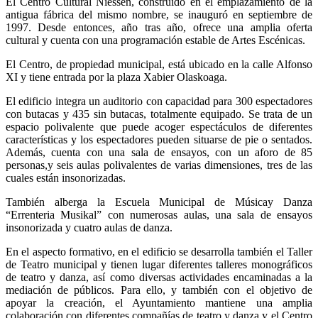
El Centro Cultural Niessen, construído en el emplazamiento de la
antigua fábrica del mismo nombre, se inauguró en septiembre de
1997. Desde entonces, año tras año, ofrece una amplia oferta
cultural y cuenta con una programación estable de Artes Escénicas.
El Centro, de propiedad municipal, está ubicado en la calle Alfonso
XI y tiene entrada por la plaza Xabier Olaskoaga.
El edificio integra un auditorio con capacidad para 300 espectadores
con butacas y 435 sin butacas, totalmente equipado. Se trata de un
espacio polivalente que puede acoger espectáculos de diferentes
características y los espectadores pueden situarse de pie o sentados.
Además, cuenta con una sala de ensayos, con un aforo de 85
personas,y seis aulas polivalentes de varias dimensiones, tres de las
cuales están insonorizadas.
También alberga la Escuela Municipal de Músicay Danza
“Errenteria Musikal” con numerosas aulas, una sala de ensayos
insonorizada y cuatro aulas de danza.
En el aspecto formativo, en el edificio se desarrolla también el Taller
de Teatro municipal y tienen lugar diferentes talleres monográficos
de teatro y danza, así como diversas actividades encaminadas a la
mediación de públicos. Para ello, y también con el objetivo de
apoyar la creación, el Ayuntamiento mantiene una amplia
colaboración con diferentes compañías de teatro y danza y el Centro