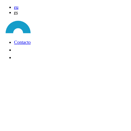
eu
es
Contacto