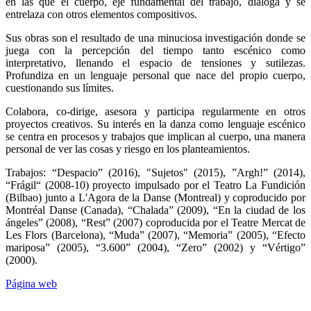
en las que el cuerpo, eje fundamental del trabajo, dialoga y se
entrelaza con otros elementos compositivos.
Sus obras son el resultado de una minuciosa investigación donde se
juega con la percepción del tiempo tanto escénico como
interpretativo, llenando el espacio de tensiones y sutilezas.
Profundiza en un lenguaje personal que nace del propio cuerpo,
cuestionando sus límites.
Colabora, co-dirige, asesora y participa regularmente en otros
proyectos creativos. Su interés en la danza como lenguaje escénico
se centra en procesos y trabajos que implican al cuerpo, una manera
personal de ver las cosas y riesgo en los planteamientos.
Trabajos: “Despacio” (2016), "Sujetos" (2015), ”Argh!” (2014),
“Frágil“ (2008-10) proyecto impulsado por el Teatro La Fundición
(Bilbao) junto a L'Agora de la Danse (Montreal) y coproducido por
Montréal Danse (Canada), “Chalada” (2009), “En la ciudad de los
ángeles” (2008), “Rest” (2007) coproducida por el Teatre Mercat de
Les Flors (Barcelona), “Muda” (2007), “Memoria” (2005), “Efecto
mariposa” (2005), “3.600” (2004), “Zero” (2002) y “Vértigo”
(2000).
Página web