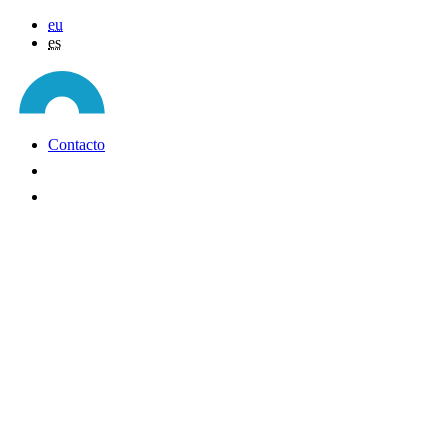
eu
es
Contacto