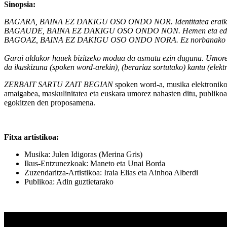
Sinopsia:
BAGARA, BAINA EZ DAKIGU OSO ONDO NOR. Identitatea eraikitzea 
BAGAUDE, BAINA EZ DAKIGU OSO ONDO NON. Hemen eta edonon 
BAGOAZ, BAINA EZ DAKIGU OSO ONDO NORA. Ez norbanako beza
Garai aldakor hauek bizitzeko modua da asmatu ezin duguna. Umore
da ikuskizuna (spoken word-arekin), (berariaz sortutako) kantu (elektr
ZERBAIT SARTU ZAIT BEGIAN
spoken word-a, musika elektronikoa
amaigabea, maskulinitatea eta euskara umorez nahasten ditu, publikoa h
egokitzen den proposamena.
Fitxa artistikoa:
Musika: Julen Idigoras (Merina Gris)
Ikus-Entzunezkoak: Maneto eta Unai Borda
Zuzendaritza-Artistikoa: Iraia Elias eta Ainhoa Alberdi
Publikoa: Adin guztietarako