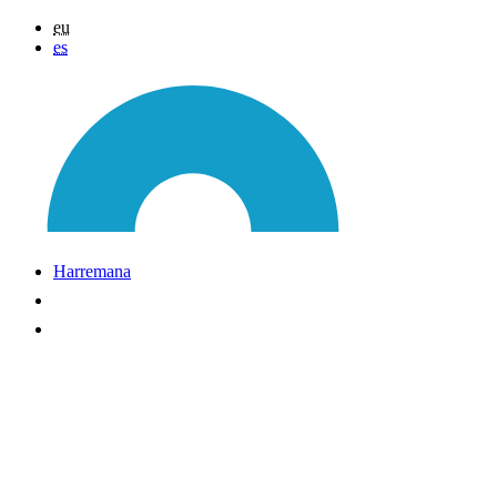
eu
es
Harremana