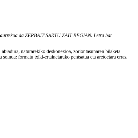
 jendaurrekoa da ZERBAIT SARTU ZAIT BEGIAN. Letra bat
 abiadura, naturarekiko deskonexioa, zoriontasunaren bilaketa
soinua: formatu txiki-ertainetarako pentsatua eta aretoetara erraz