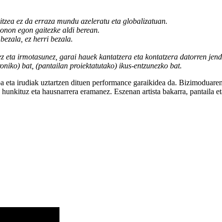
ez da erraza mundu azeleratu eta globalizatuan.
egon gaitezke aldi berean.
la, ez herri bezala.
z eta irmotasunez, garai hauek kantatzera eta kontatzera datorren
oniko) bat, (pantailan proiektatutako) ikus-entzunezko bat.
 eta irudiak uztartzen dituen performance garaikidea da. Bizimoduaren
unkituz eta hausnarrera eramanez. Eszenan artista bakarra, pantaila eta 