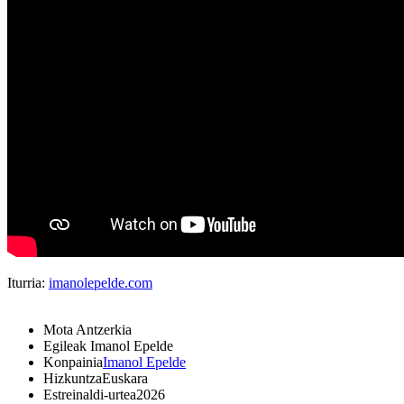
Iturria:
imanolepelde.com
Mota
Antzerkia
Egileak
Imanol Epelde
Konpainia
Imanol Epelde
Hizkuntza
Euskara
Estreinaldi-urtea
2026