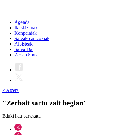
Agenda
Ikuskizunak
Konpainiak
Sareako antzokiak
Albisteak
Sarea-Dat
Zer da Sarea
< Atzera
"Zerbait sartu zait begian"
Eduki hau partekatu