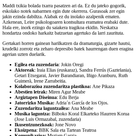
Maddi txikia bolada txarra pasatzen ari da. Ez du jateko gogorik,
eskolako notek nabarmen egin dute okerrera. Gurasoak zer egin
jakin ezinda dabiltza. Alabak ez du inolako azalpenik ematen.
Azkenean, Leire psikologoaren kontsultara eramatea erabaki dute.
Hala ere, inork ezingo du saiakera tragikoa ekidin. Neskatxa
hondartza ondoko harkaitz batzuetan agertuko da larri zaurituta.
Gertakari horren gainean harilkatzen da dramaturgia, gizarte hautsi,
krudelki zorrotz eta zeharo depresibo batek haurrengan duen eragina
agerian uzten duelarik.
Egilea eta zuzendaria
:
Jokin Oregi
Aktoreak
:
Iraia Elias (euskaraz), Sandra Ferrús (Gaztelania),
Getari Etxegarai, Javier
Barandiaran, Iñigo Aranburu, Ruth
Guimerà, Irene Zarrabeitia.
Kolaborazioa zuzendaritza plastikoa:
Ane Pikaza
Abestien letrak:
Miren Agur Meabe
Argiztapen Diseinua
:
Edu Berja
Jatorrizko Musika:
Adria´n García de los Ojos.
Zuzendaritza laguntzailea:
Ana Meabe
Musika laguntza:
Bilboko Koral Elkarteko Haurren Korua
(Jose Luis Ormazabal, zuzendaria)
Ikusentzunezkoak:
Jone Novo
Ekoizpena
: BBK Sala eta Tartean Teatroa
Komunikazioa:
Myriam Garzia