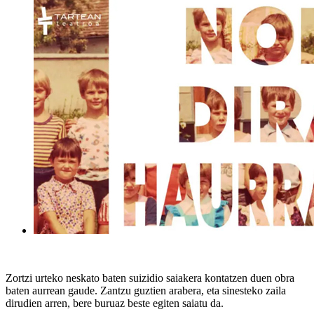
Zortzi urteko neskato baten suizidio saiakera kontatzen duen obra
baten aurrean gaude. Zantzu guztien arabera, eta sinesteko zaila
dirudien arren, bere buruaz beste egiten saiatu da.