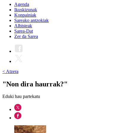
Agenda
Ikuskizunak
Konpainiak
Sareako antzokiak
Albisteak
Sarea-Dat
Zer da Sarea
< Atzera
"Non dira haurrak?"
Eduki hau partekatu