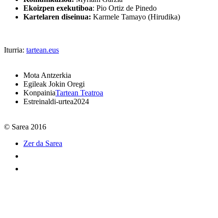
Ekoizpen exekutiboa
: Pio Ortiz de Pinedo
Kartelaren diseinua:
Karmele Tamayo (Hirudika)
Iturria:
tartean.eus
Mota
Antzerkia
Egileak
Jokin Oregi
Konpainia
Tartean Teatroa
Estreinaldi-urtea
2024
© Sarea 2016
Zer da Sarea