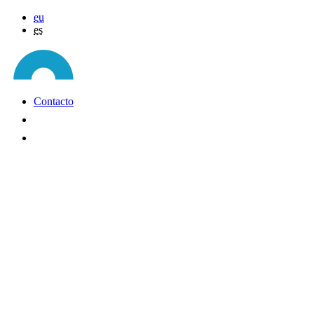
eu
es
Contacto