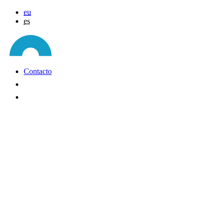
eu
es
Contacto