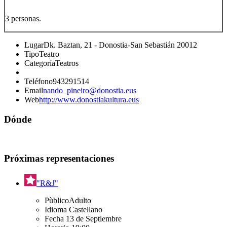
3 personas.
Lugar
Dk. Baztan, 21 - Donostia-San Sebastián 20012
Tipo
Teatro
Categoría
Teatros
Teléfono
943291514
Email
nando_pineiro@donostia.eus
Web
http://www.donostiakultura.eus
Dónde
Próximas representaciones
"R&J"
Pùblico
Adulto
Idioma
Castellano
Fecha
13 de Septiembre