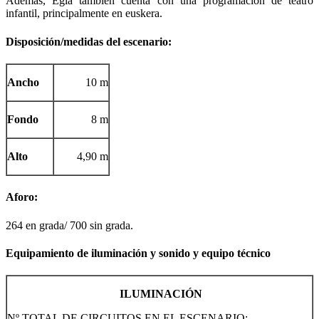
Además, Egia también cuenta con una programación de teatro
infantil, principalmente en euskera.
Disposición/medidas del escenario:
Ancho
10 m
Fondo
8 m
Alto
4,90 m
Aforo:
264 en grada/ 700 sin grada.
Equipamiento de iluminación y sonido y equipo técnico
ILUMINACIÓN
Nº TOTAL DE CIRCUITOS EN EL ESCENARIO: