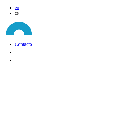
eu
es
Contacto