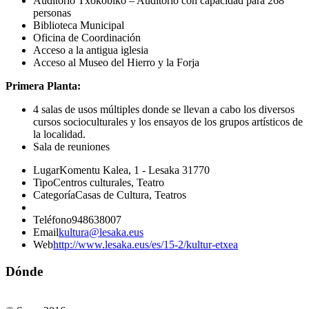
Auditorio Txokobiko – Auditorio con capacidad para 268
personas
Biblioteca Municipal
Oficina de Coordinación
Acceso a la antigua iglesia
Acceso al Museo del Hierro y la Forja
Primera Planta:
4 salas de usos múltiples donde se llevan a cabo los diversos
cursos socioculturales y los ensayos de los grupos artísticos de
la localidad.
Sala de reuniones
Lugar
Komentu Kalea, 1 - Lesaka 31770
Tipo
Centros culturales, Teatro
Categoría
Casas de Cultura, Teatros
Teléfono
948638007
Email
kultura@lesaka.eus
Web
http://www.lesaka.eus/es/15-2/kultur-etxea
Dónde