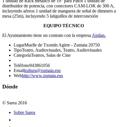
1 unidad de Rack metálico de 19” para Patch 1 unidad de
distribuidor de potencia, con conectores CAM-LOK de 300 A,
incluyendo aéreos 1 unidad de manguera de señal de dimmers a
mesa (25m), incluyendo 5 latiguillos de interconexión
EQUIPO TÉCNICO
El Ayuntamiento tiene un contrato con la empresa
Aisilan.
Lugar
Muelle de Txomín Agirre - Zumaia 20750
Tipo
Teatro, Audiovisuales, Teatro, Audiovisuales
Categoría
Teatros, Salas de Cine
Teléfono
943861056
Email
kultura@zumaia.eus
Web
http://www.zumaia.eus
Dónde
© Sarea 2016
Sobre Sarea