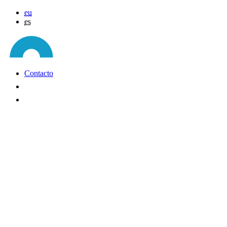
eu
es
Contacto