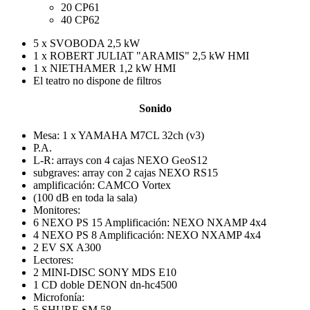
20 CP61
40 CP62
5 x SVOBODA 2,5 kW
1 x ROBERT JULIAT "ARAMIS" 2,5 kW HMI
1 x NIETHAMER 1,2 kW HMI
El teatro no dispone de filtros
Sonido
Mesa:
1 x YAMAHA M7CL 32ch (v3)
P.A.
L-R: arrays con 4 cajas NEXO GeoS12
subgraves: array con 2 cajas NEXO RS15
amplificación: CAMCO Vortex
(100 dB en toda la sala)
Monitores:
6 NEXO PS 15 Amplificación: NEXO NXAMP 4x4
4 NEXO PS 8 Amplificación: NEXO NXAMP 4x4
2 EV SX A300
Lectores:
2 MINI-DISC SONY MDS E10
1 CD doble DENON dn-hc4500
Microfonía:
5 SHURE SM 58