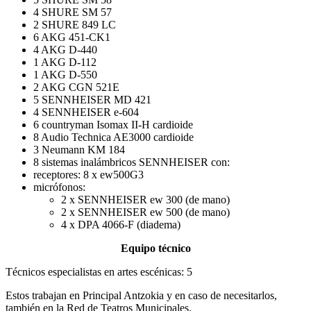
4 SHURE SM 57
2 SHURE 849 LC
6 AKG 451-CK1
4 AKG D-440
1 AKG D-112
1 AKG D-550
2 AKG CGN 521E
5 SENNHEISER MD 421
4 SENNHEISER e-604
6 countryman Isomax II-H cardioide
8 Audio Technica AE3000 cardioide
3 Neumann KM 184
8 sistemas inalámbricos SENNHEISER con:
receptores: 8 x ew500G3
micrófonos:
2 x SENNHEISER ew 300 (de mano)
2 x SENNHEISER ew 500 (de mano)
4 x DPA 4066-F (diadema)
Equipo técnico
Técnicos especialistas en artes escénicas: 5
Estos trabajan en Principal Antzokia y en caso de necesitarlos,
también en la Red de Teatros Municipales.