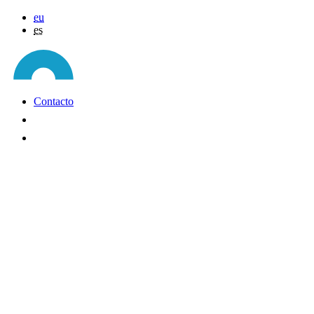
eu
es
Contacto