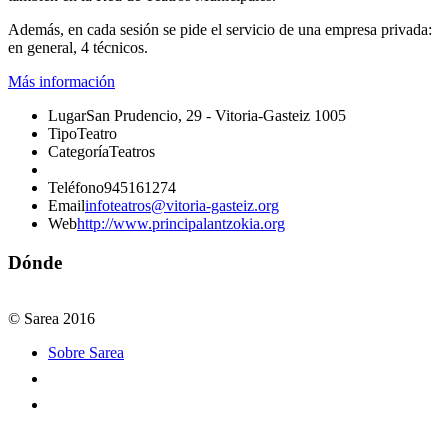
Además, en cada sesión se pide el servicio de una empresa privada:
en general, 4 técnicos.
Más información
Lugar
San Prudencio, 29 - Vitoria-Gasteiz 1005
Tipo
Teatro
Categoría
Teatros
Teléfono
945161274
Email
infoteatros@vitoria-gasteiz.org
Web
http://www.principalantzokia.org
Dónde
© Sarea 2016
Sobre Sarea