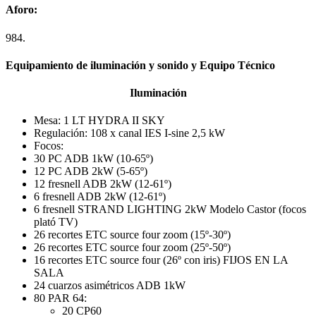
Aforo:
984.
Equipamiento de iluminación y sonido y Equipo Técnico
Iluminación
Mesa:
1 LT HYDRA II
SKY
Regulación:
108 x canal IES I-sine 2,5 kW
Focos:
30 PC ADB 1kW (10-65º)
12 PC ADB 2kW (5-65º)
12 fresnell ADB 2kW (12-61º)
6 fresnell ADB 2kW (12-61º)
6 fresnell STRAND LIGHTING 2kW Modelo Castor (focos
plató TV)
26 recortes ETC source four zoom (15º-30º)
26 recortes ETC source four zoom (25º-50º)
16 recortes ETC source four (26º con iris) FIJOS EN LA
SALA
24 cuarzos asimétricos ADB 1kW
80 PAR 64:
20 CP60