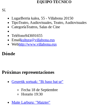
EQUIPO TÉCNICO
Sí.
Lugar
Berria kalea, 55 - Villabona 20150
Tipo
Teatro, Audiovisuales, Teatro, Audiovisuales
Categoría
Teatros, Salas de Cine
Teléfono
943691655
Email
kultura@villabona.eus
Web
http://www.villabona.eus
Dónde
Próximas representaciones
Geuretik sortuak: "Bi baso bat ur"
Fecha
18 de Septiembre
Horario
19:30
Maite Larburu: "Maizter"