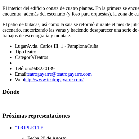
E
l interior del edificio consta de cuatro plantas. En la primera se enc
encuentra, además del escenario (y foso para orquestas), la zona de ca
El patio de butacas
, así como la sala se reformó durante el mes de jul
escenario, motorizando las varas y haciendo desaparecer una serie de e
trabajos de escenografía y montaje.
Lugar
Avda. Carlos III, 1 - Pamplona/Iruña
Tipo
Teatro
Categoría
Teatros
Teléfono
948220139
Email
teatrogayarre@teatrogayarre.com
Web
http://www.teatrogayarre.com/
Dónde
Próximas representaciones
"TRIPLETTE"
Fecha
20 de Agosto