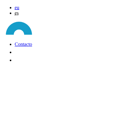
eu
es
Contacto