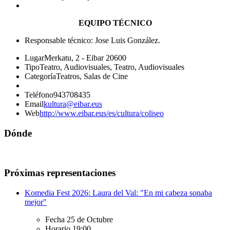
EQUIPO TÉCNICO
Responsable técnico: Jose Luis González.
Lugar
Merkatu, 2 - Eibar 20600
Tipo
Teatro, Audiovisuales, Teatro, Audiovisuales
Categoría
Teatros, Salas de Cine
Teléfono
943708435
Email
kultura@eibar.eus
Web
http://www.eibar.eus/es/cultura/coliseo
Dónde
Próximas representaciones
Komedia Fest 2026: Laura del Val: "En mi cabeza sonaba
mejor"
Fecha
25 de Octubre
Horario
19:00