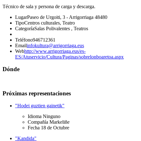
Técnico de sala y persona de carga y descarga.
Lugar
Paseo de Urgoiti, 3 - Arrigorriaga 48480
Tipo
Centros culturales, Teatro
Categoría
Salas Polivalentes , Teatros
Teléfono
946712361
Email
infokultura@arrigorriaga.eus
Web
http://www.arrigorriaga.eus/es-
ES/Atuservicio/Cultura/Paginas/sobrelonboaretoa.aspx
Dónde
Próximas representaciones
"Hodei guztien gainetik"
Idioma
Ninguno
Compañía
Markeliñe
Fecha
18 de Octubre
"Kandida"