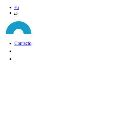
eu
es
Contacto