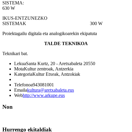
SISTEMA
630 W
IKUS-ENTZUNEZKO
SISTEMAK 300 W
Proiektagailu digitala eta analogikoarekin ekipatuta
TALDE TEKNIKOA
Teknikari bat.
Lekua
Santa Kurtz, 20 - Aretxabaleta 20550
Mota
Kultur zentroak, Antzerkia
Kategoria
Kultur Etxeak, Antzokiak
Telefonoa
943081001
Emaila
kultura@aretxabaleta.eus
Web
http://www.arkupe.eus
Non
Hurrengo ekitaldiak