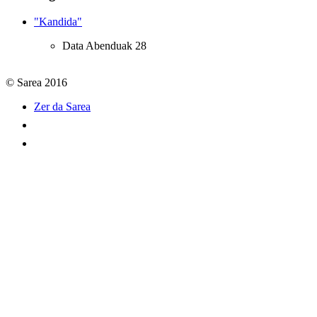
"Kandida"
Data
Abenduak 28
© Sarea 2016
Zer da Sarea