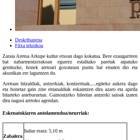
Deskribapena
Fitxa teknikoa
Zaraia Aretoa Arkupe kultur etxean dago kokatua. Bere ezaugarriren
bat nabarmentzerakoan egurrez estalitako paretak aipatuko
genituzke, honek aretoari goxotasun puntu bat ematen dio eta
akustikan ere laguntzen du.
Aretoan hitzaldiak, antzerkiak, kontzertuak.....egiteko aukera dago
eta honetaz gain zine emanaldiak eskaintzen dira azaro eta apirila
bitarteko asteburuetan. Gainontzeko hileetan antzerki saioak izaten
dira nagusi aretoko agendan.
Eskenatokiaren antolamendua/neurriak:
Italiar erara: 5,10 m
Zabalera