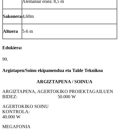
Alemaniar erara: 8,5 m
Sakonera
4,60m
Altuera
5-6 m
Edukiera:
99.
Argiztapen/Soinu ekipamendua eta Talde Teknikoa
ARGIZTAPENA /
SOINUA
ARGIZTAPENA, AGERTOKIKO PROIEKTAGAILUEN
BIDEZ: 50.000 W
AGERTOKIKO SOINU
KONTROLA:
40.000 W
MEGAFONIA