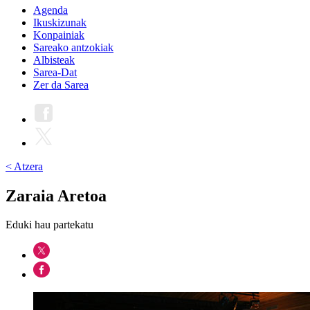
Agenda
Ikuskizunak
Konpainiak
Sareako antzokiak
Albisteak
Sarea-Dat
Zer da Sarea
< Atzera
Zaraia Aretoa
Eduki hau partekatu