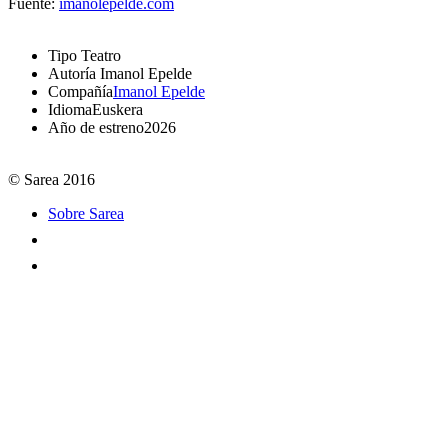
Fuente:
imanolepelde.com
Tipo
Teatro
Autoría
Imanol Epelde
Compañía
Imanol Epelde
Idioma
Euskera
Año de estreno
2026
© Sarea 2016
Sobre Sarea