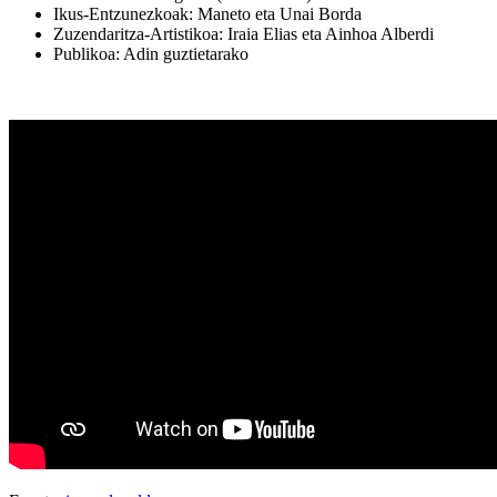
Ikus-Entzunezkoak: Maneto eta Unai Borda
Zuzendaritza-Artistikoa: Iraia Elias eta Ainhoa Alberdi
Publikoa: Adin guztietarako