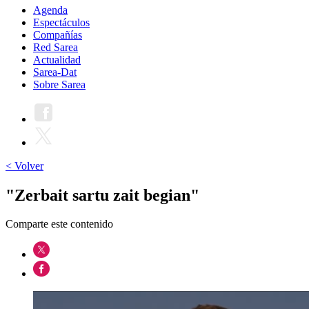
Agenda
Espectáculos
Compañías
Red Sarea
Actualidad
Sarea-Dat
Sobre Sarea
< Volver
"Zerbait sartu zait begian"
Comparte este contenido