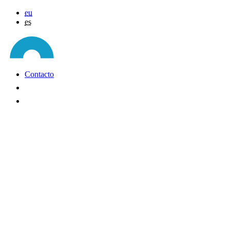
eu
es
Contacto