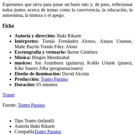
Esperamos que sirva para pasar un buen rato y, de paso, reflexionar
todos juntos acerca de temas como la convivencia, la educación, la
autoestima, la tristeza o el apego.
Ficha
Autoría y dirección:
Iñaki Rikarte
Intérpretes:
Tomás Fernández Alonso, Ainara Unanue,
Maite Bayón
Tomás Fdez. Alons
Escenografía y vestuario:
Ikerne Giménez
Música:
Bingen Mendizabal
musicos:
Jon Aramburu (guitarra), Koldo Uriarte (piano),
Kike Suarez Alba (programaciones)
Diseño de iluminación:
David Alcorta
Producción:
Teatro Paraiso
Duración:
65 minutos
Teaser
Fuente:
Teatro Paraiso
Tipo
Teatro (infantil)
Autoría
Iñaki Rikarte
Compañía
Teatro Paraiso