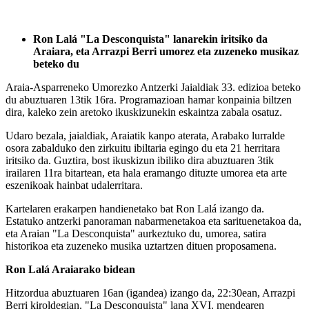
Ron Lalá "La Desconquista" lanarekin iritsiko da
Araiara, eta Arrazpi Berri umorez eta zuzeneko musikaz
beteko du
Araia-Asparreneko Umorezko Antzerki Jaialdiak 33. edizioa beteko
du abuztuaren 13tik 16ra. Programazioan hamar konpainia biltzen
dira, kaleko zein aretoko ikuskizunekin eskaintza zabala osatuz.
Udaro bezala, jaialdiak, Araiatik kanpo aterata, Arabako lurralde
osora zabalduko den zirkuitu ibiltaria egingo du eta 21 herritara
iritsiko da. Guztira, bost ikuskizun ibiliko dira abuztuaren 3tik
irailaren 11ra bitartean, eta hala eramango dituzte umorea eta arte
eszenikoak hainbat udalerritara.
Kartelaren erakarpen handienetako bat Ron Lalá izango da.
Estatuko antzerki panoraman nabarmenetakoa eta sarituenetakoa da,
eta Araian "La Desconquista" aurkeztuko du, umorea, satira
historikoa eta zuzeneko musika uztartzen dituen proposamena.
Ron Lalá Araiarako bidean
Hitzordua abuztuaren 16an (igandea) izango da, 22:30ean, Arrazpi
Berri kiroldegian. "La Desconquista" lana XVI. mendearen