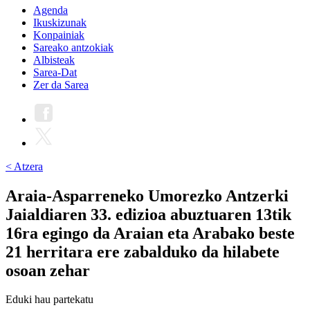
Agenda
Ikuskizunak
Konpainiak
Sareako antzokiak
Albisteak
Sarea-Dat
Zer da Sarea
< Atzera
Araia-Asparreneko Umorezko Antzerki
Jaialdiaren 33. edizioa abuztuaren 13tik
16ra egingo da Araian eta Arabako beste
21 herritara ere zabalduko da hilabete
osoan zehar
Eduki hau partekatu