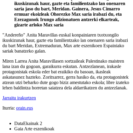
ikuskizunak haur, gazte eta familientzako lan onenaren
saria jaso du bart, Meridan. Gainera, Jesus Cimarro
ermuar ekoizleak Ohorezko Max saria irabazi du, eta
Ezezagunok Irungo afizionatuen antzerki elkarteak,
gizarte arloko Max saria
"Andereño" Anita Maravillas euskal konpainiaren txotxongilo
ikuskizunak haur, gazte eta familientzako lan onenaren saria irabazi
du bart Meridan, Extremaduran, Max arte eszenikoen Espainiako
sariak banatzeko galan.
Miren Larrea Anita Maravillasen sortzaileak Palestinako maistren
lana izan du gogoan, garaikurra eskutan. Antzezlanean, irakasle
protagonistak eskola eder bat eraikiko du basoan, ikasleak
askatasunez hazteko. Zoritxarrez, gerra hasiko da, eta protagonistek
atzean utzi beharko dute gogo biziz amestutako eskola; libre izateko
lehen baldintza horretan saiatzea dela aldarrikatzen du antzezlanak.
Jarraitu irakurtzen
Iturria:
orain.eus
Data
Ekainak 2
Gaia
Arte eszenikoak