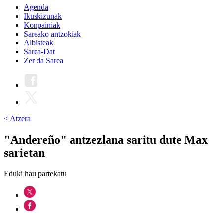
Agenda
Ikuskizunak
Konpainiak
Sareako antzokiak
Albisteak
Sarea-Dat
Zer da Sarea
< Atzera
"Andereño" antzezlana saritu dute Max
sarietan
Eduki hau partekatu