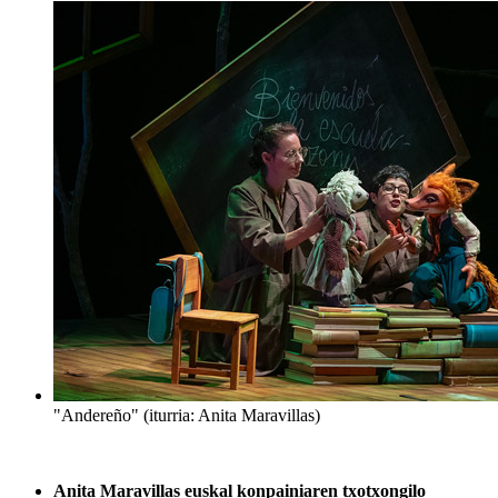
"Andereño" (iturria: Anita Maravillas)
Anita Maravillas euskal konpainiaren txotxongilo