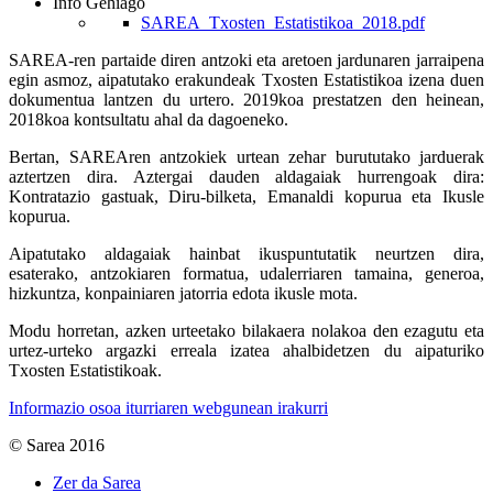
Info Gehiago
SAREA_Txosten_Estatistikoa_2018.pdf
SAREA-ren partaide diren antzoki eta aretoen jardunaren jarraipena
egin asmoz, aipatutako erakundeak Txosten Estatistikoa izena duen
dokumentua lantzen du urtero. 2019koa prestatzen den heinean,
2018koa kontsultatu ahal da dagoeneko.
Bertan, SAREAren antzokiek urtean zehar burututako jarduerak
aztertzen dira. Aztergai dauden aldagaiak hurrengoak dira:
Kontratazio gastuak, Diru-bilketa, Emanaldi kopurua eta Ikusle
kopurua.
Aipatutako aldagaiak hainbat ikuspuntutatik neurtzen dira,
esaterako, antzokiaren formatua, udalerriaren tamaina, generoa,
hizkuntza, konpainiaren jatorria edota ikusle mota.
Modu horretan, azken urteetako bilakaera nolakoa den ezagutu eta
urtez-urteko argazki erreala izatea ahalbidetzen du aipaturiko
Txosten Estatistikoak.
Informazio osoa iturriaren webgunean irakurri
© Sarea 2016
Zer da Sarea