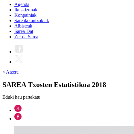
Agenda
Ikuskizunak
Konpainiak
Sareako antzokiak
Albisteak
Sarea-Dat
Zer da Sarea
< Atzera
SAREA Txosten Estatistikoa 2018
Eduki hau partekatu