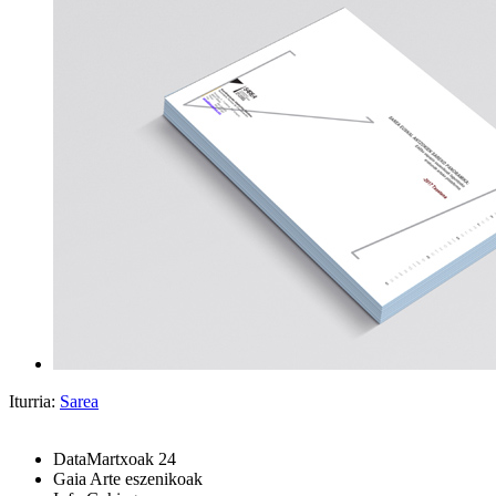
Iturria:
Sarea
Data
Martxoak 24
Gaia
Arte eszenikoak