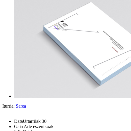
Iturria:
Sarea
Data
Urtarrilak 30
Gaia
Arte eszenikoak