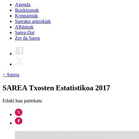
Agenda
Ikuskizunak
Konpainiak
Sareako antzokiak
Albisteak
Sarea-Dat
Zer da Sarea
< Atzera
SAREA Txosten Estatistikoa 2017
Eduki hau partekatu