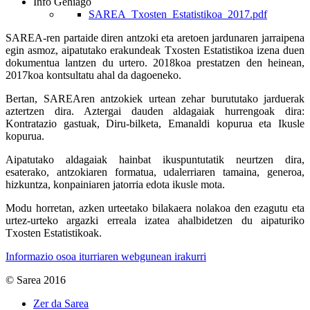
Info Gehiago
SAREA_Txosten_Estatistikoa_2017.pdf
SAREA-ren partaide diren antzoki eta aretoen jardunaren jarraipena
egin asmoz, aipatutako erakundeak Txosten Estatistikoa izena duen
dokumentua lantzen du urtero. 2018koa prestatzen den heinean,
2017koa kontsultatu ahal da dagoeneko.
Bertan, SAREAren antzokiek urtean zehar burututako jarduerak
aztertzen dira. Aztergai dauden aldagaiak hurrengoak dira:
Kontratazio gastuak, Diru-bilketa, Emanaldi kopurua eta Ikusle
kopurua.
Aipatutako aldagaiak hainbat ikuspuntutatik neurtzen dira,
esaterako, antzokiaren formatua, udalerriaren tamaina, generoa,
hizkuntza, konpainiaren jatorria edota ikusle mota.
Modu horretan, azken urteetako bilakaera nolakoa den ezagutu eta
urtez-urteko argazki erreala izatea ahalbidetzen du aipaturiko
Txosten Estatistikoak.
Informazio osoa iturriaren webgunean irakurri
© Sarea 2016
Zer da Sarea